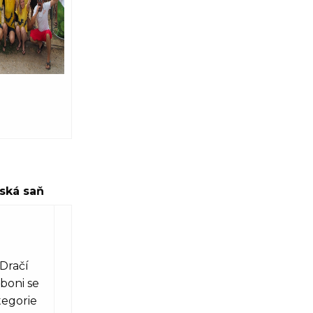
ská saň
m
Dračí
eboni se
tegorie