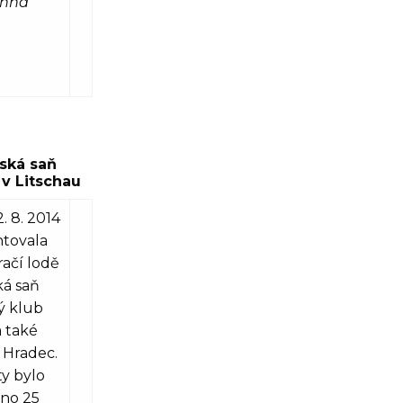
Anna
ská saň
v Litschau
. 8. 2014
tovala
ačí lodě
ká saň
ý klub
a také
 Hradec.
y bylo
eno 25