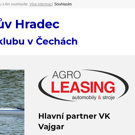
 s tím souhlasíte.
Více informací
Souhlasím
ův Hradec
 klubu v Čechách
Hlavní partner VK
Vajgar