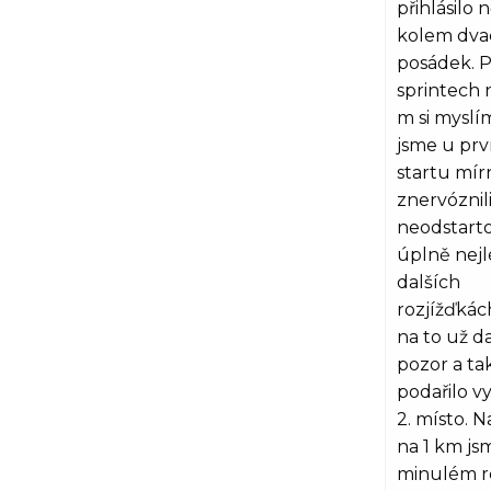
přihlásilo 
kolem dva
posádek. P
sprintech 
m si myslím
jsme u pr
startu mír
znervóznili
neodstarto
úplně nejl
dalších
rozjížďkách
na to už da
pozor a ta
podařilo vy
2. místo. 
na 1 km js
minulém r