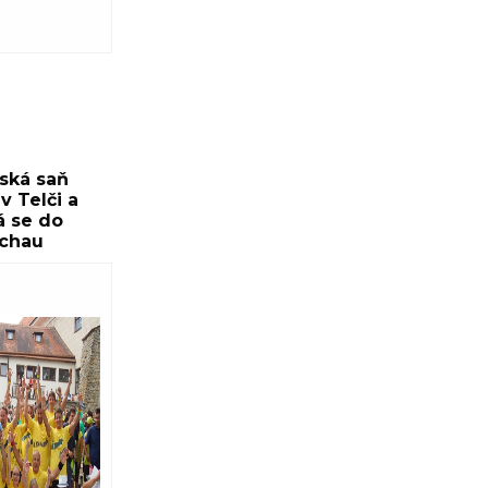
ská saň
v Telči a
á se do
schau