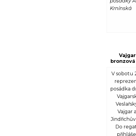
posádky 
Krnínská
Vajgar
bronzová 
V sobotu 2
reprezen
posádka dr
Vajgars
Veslařsk
Vajgar 
Jindřichův
Do regat
přihláš