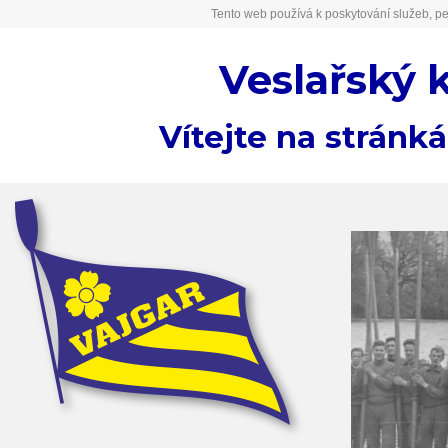
Tento web používá k poskytování služeb, pe
Veslařský 
Vítejte na stránk