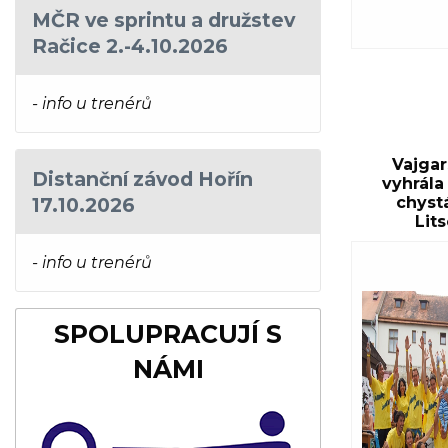
MČR ve sprintu a družstev
Račice 2.-4.10.2026
- info u trenérů
Vajgar
Distanční závod Hořín
vyhrála 
17.10.2026
chyst
Lit
- info u trenérů
SPOLUPRACUJÍ S
NÁMI