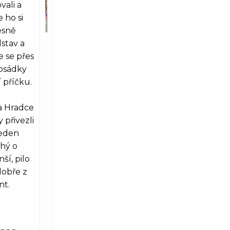
vali a
e ho si
esně
stav a
e se přes
osádky
 příčku.
a Hradce
y přivezli
jeden
uhý o
ší, pilo
dobře z
nt.