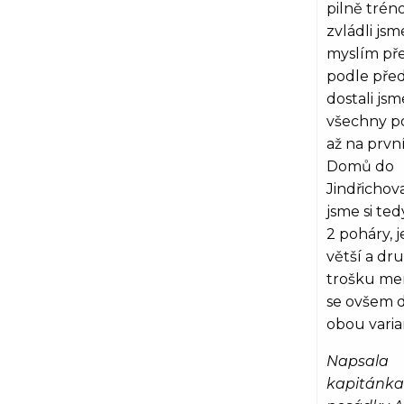
pilně tréno
zvládli jsm
myslím př
podle před
dostali jsm
všechny p
až na první
Domů do
Jindřichov
jsme si ted
2 poháry, 
větší a dr
trošku men
se ovšem 
obou varia
Napsala
kapitánka