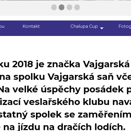
First slide details.
Second slide details.
Current Slide
Third slide details.
Fourth slide details.
bu
Kontakt
Chalupa Cup
Fotog
ku 2018 je značka Vajgarská
na spolku Vajgarská saň vč
 Na velké úspěchy posádek 
izací veslařského klubu nav
tatný spolek se zaměření
na jízdu na dračích lodích.