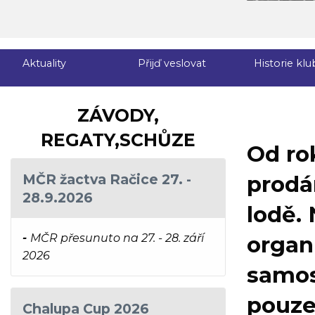
Aktuality
Přijď veslovat
Historie klu
ZÁVODY,
REGATY,SCHŮZE
Od ro
MČR žactva Račice 27. -
prodá
28.9.2026
lodě.
-
MČR přesunuto na 27. - 28. září
organ
2026
samos
pouze 
Chalupa Cup 2026