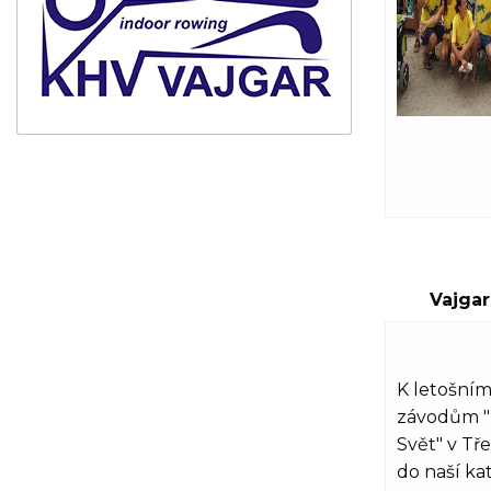
Vajgar
K letošní
závodům "
Svět" v Tř
do naší ka