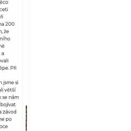
něco
ceti
ři
na 200
, že
vního
ně
 a
vali
épe. Při
 jsme si
li větší
k se nám
bojivat
Na závod
me po
oce