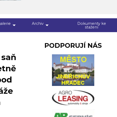
alerie
Archiv
Dokumenty ke
stažení
PODPORUJÍ NÁS
 saň
etně
pod
áže
m