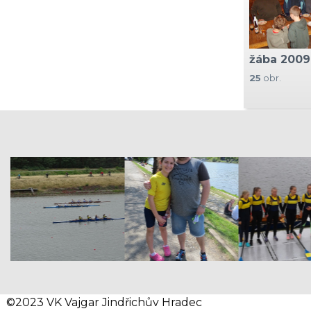
žába 2009
25
obr.
text 1
text 2
text 3
©2023 VK Vajgar Jindřichův Hradec