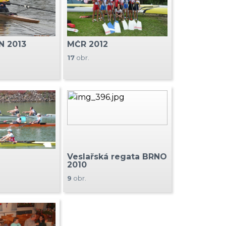
N 2013
MČR 2012
17
obr.
Veslařská regata BRNO
2010
9
obr.