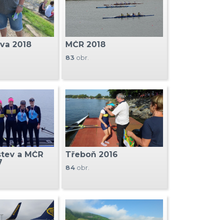
ava 2018
MČR 2018
83
obr.
tev a MČR
Třeboň 2016
7
84
obr.