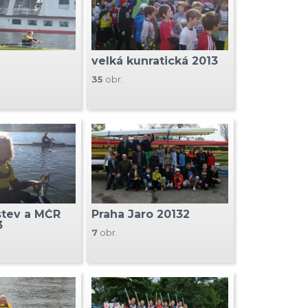
velká kunratická 2013
35
obr.
tev a MČR
Praha Jaro 20132
3
7
obr.