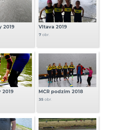
y 2019
Vltava 2019
7
obr.
 2019
MČR podzim 2018
35
obr.