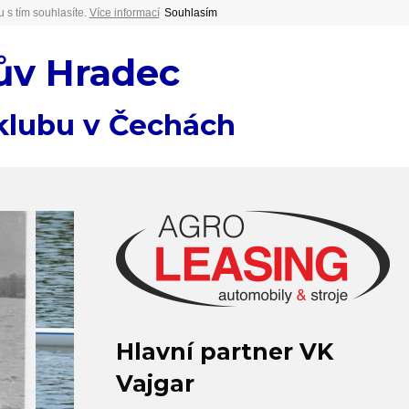
 s tím souhlasíte.
Více informací
Souhlasím
ův Hradec
 klubu v Čechách
Hlavní partner VK
Vajgar