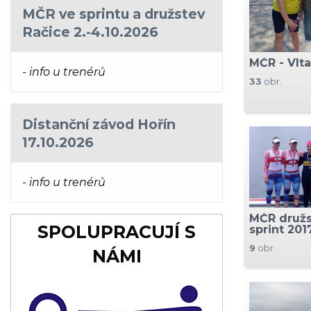
MČR ve sprintu a družstev
Račice 2.-4.10.2026
MČR - Vlt
- info u trenérů
33
obr.
Distanční závod Hořín
17.10.2026
- info u trenérů
MČR družs
SPOLUPRACUJÍ S
sprint 201
9
obr.
NÁMI