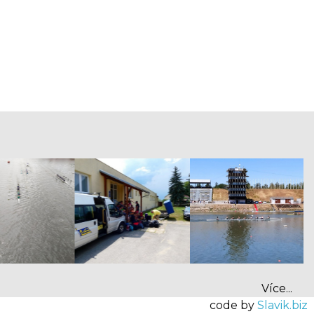
ext 6
text 7
text 0
Více...
code by
Slavik.biz