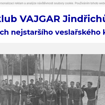
rsonalizaci reklam a analýze návštěvnosti soubory cookie. Používáním tohoto webu
klub VAJGAR Jindřich
ách nejstaršího veslařského