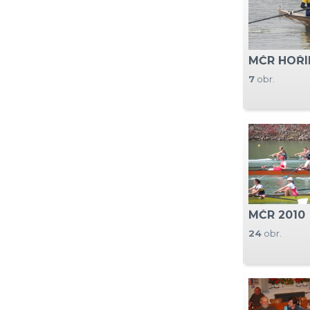
MČR HOŘÍ
7
obr.
MČR 2010
24
obr.