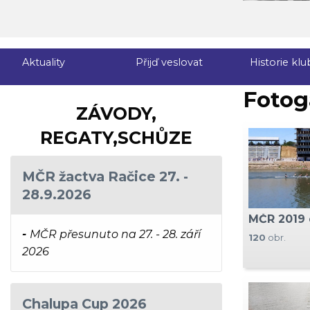
Aktuality
Přijď veslovat
Historie klu
Fotoga
ZÁVODY,
REGATY,SCHŮZE
MČR žactva Račice 27. -
28.9.2026
MČR 2019 
-
MČR přesunuto na 27. - 28. září
120
obr.
2026
Chalupa Cup 2026