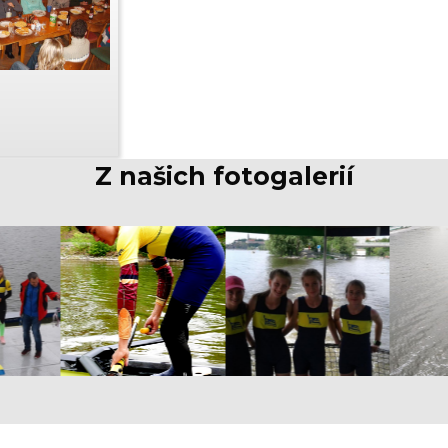
Z našich fotogalerií
text 4
text 5
t