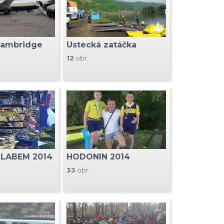
Cambridge
Ústecká zatáčka
12
obr.
 LABEM 2014
HODONÍN 2014
33
obr.