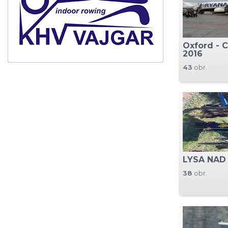
Oxford - 
2016
43
obr.
LYSA NAD
38
obr.