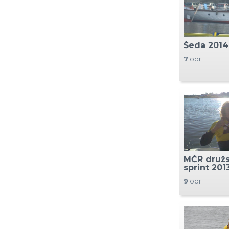
Šeda 2014
7
obr.
MČR družs
sprint 201
9
obr.