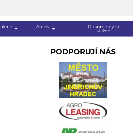
alerie
Archiv
Dokumenty ke
stažení
PODPORUJÍ NÁS