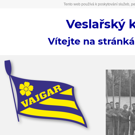
Tento web používá k poskytování služeb, pe
Veslařský 
Vítejte na stránk