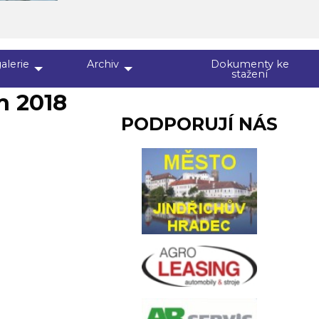
alerie
Archiv
Dokumenty ke
stažení
 2018
PODPORUJÍ NÁS