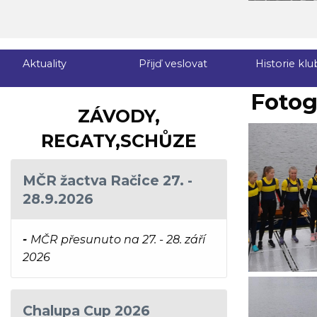
Aktuality
Přijď veslovat
Historie klu
Fotog
ZÁVODY,
REGATY,SCHŮZE
MČR žactva Račice 27. -
28.9.2026
-
MČR přesunuto na 27. - 28. září
2026
Chalupa Cup 2026